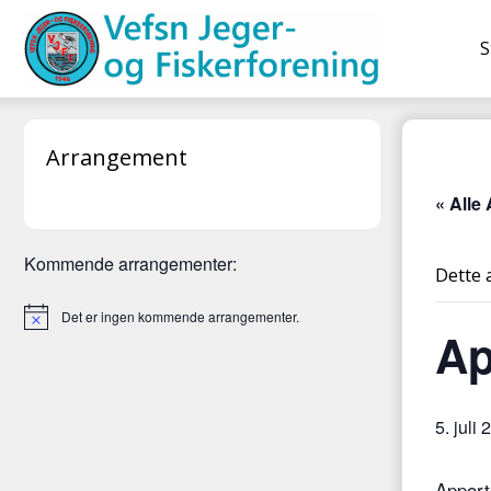
Hopp
til
S
innhold
Arrangement
« Alle
Kommende arrangementer:
Dette 
Det er ingen kommende arrangementer.
Ap
5. juli
Apport