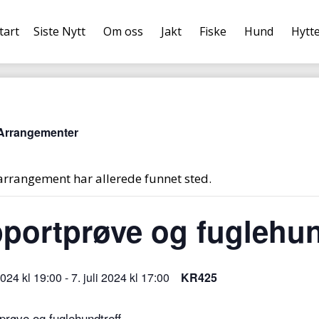
tart
Siste Nytt
Om oss
Jakt
Fiske
Hund
Hytt
 Arrangementer
arrangement har allerede funnet sted.
portprøve og fuglehun
 2024 kl 19:00
-
7. juli 2024 kl 17:00
KR425
prøve og fuglehundtreff