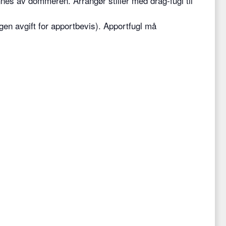
es av dommeren. Arrangør stiller med drag-fugl til
gen avgift for apportbevis). Apportfugl må