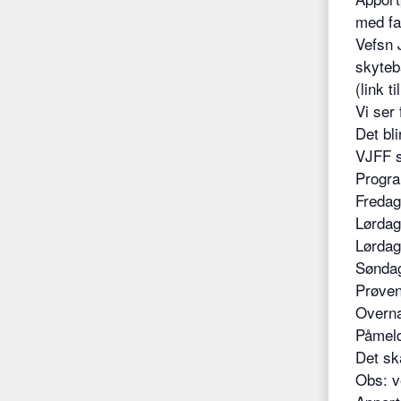
med fam
Vefsn 
skyteb
(link ti
Vi ser 
Det bl
VJFF s
Progr
Fredag
Lørdag
Lørdag
Søndag
Prøven
Overnat
Påmeld
Det sk
Obs: ve