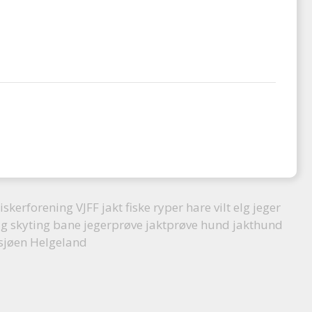
iskerforening VJFF jakt fiske ryper hare vilt elg jeger
ag skyting bane jegerprøve jaktprøve hund jakthund
osjøen Helgeland