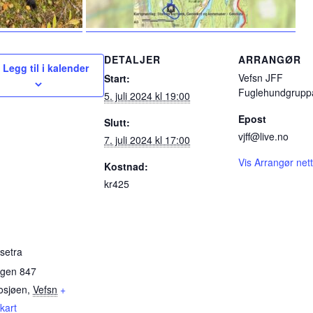
DETALJER
ARRANGØR
Legg til i kalender
Vefsn JFF
Start:
Fuglehundgrupp
5. juli 2024 kl 19:00
Epost
Slutt:
vjff@live.no
7. juli 2024 kl 17:00
Vis Arrangør net
Kostnad:
kr425
ssetra
egen 847
osjøen
,
Vefsn
+
kart