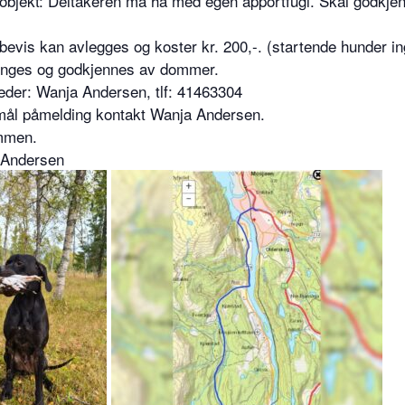
objekt: Deltakeren må ha med egen apportfugl. Skal godkjenn
bevis kan avlegges og koster kr. 200,-. (startende hunder in
nges og godkjennes av dommer.
eder: Wanja Andersen, tlf: 41463304
ål påmelding kontakt Wanja Andersen.
mmen.
 Andersen