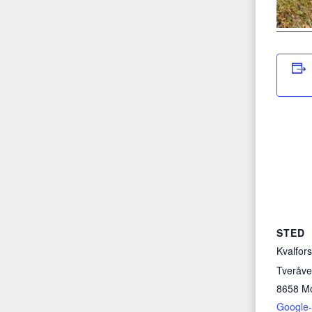
STED
Kvalfor
Tveråv
8658 M
Google-