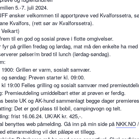
ilien 5.-7. juli 2024.
JFF ønsker velkommen til apportprøve ved Kvalforssetra, sø
ane Kvalfors, (rett sør av Kvalforssetra).
l Veikart)
frem til en god og sosial prøve i flotte omgivelser.
ir fyr på grillen fredag og lørdag, mat må den enkelte ha med 
erverer pølser/m brød til lunch (lørdag-søndag).
am:
 1900: Grillen er varm, sosialt samvær.
 og søndag: Prøven starter kl. 09:00.
 kl 19:00 Felles grilling og sosialt samvær med premieutdeli
: Premieutdeling umiddelbart etter at prøven er ferdig.
s beste UK og AK-hund sammenlagt begge dager premieres
ting: Det er god plass til bobil, campingvogn og telt.
ing: frist 16.06.24. UK/AK kr. 425,-.
al benyttes web påmelding. Gå inn på min side på
NKK.NO
/
d etteranmelding vil det påløpe et tillegg.