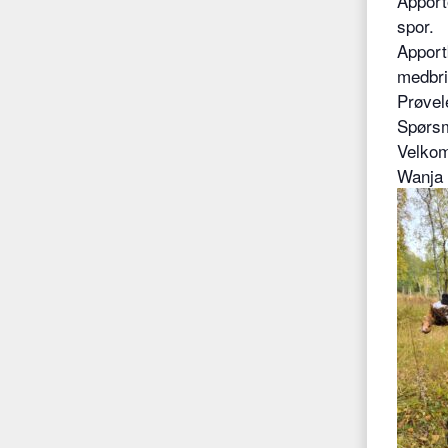
Apport
spor.
Apport
medbri
Prøvel
Spørsm
Velko
Wanja