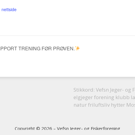
 nettside
APPORT TRENING FØR PRØVEN.
Stikkord: Vefsn Jeger- og F
elgjeger forening klubb l
natur friluftsliv hytter M
Copyright © 2026 – Vefsn Jeger- og Fiskerforening
web: info helgeland