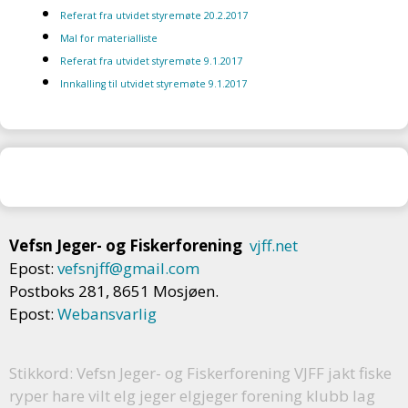
Referat fra utvidet styremøte 20.2.2017
Mal for materialliste
Referat fra utvidet styremøte 9.1.2017
Innkalling til utvidet styremøte 9.1.2017
Vefsn Jeger- og Fiskerforening
vjff.net
Epost:
vefsnjff@gmail.com
Postboks 281, 8651 Mosjøen.
Epost:
Webansvarlig
Stikkord: Vefsn Jeger- og Fiskerforening VJFF jakt fiske
ryper hare vilt elg jeger elgjeger forening klubb lag