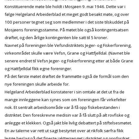
Konstituerende møte ble holdt i Mosjøen 9. mai 1946. Dette var i
følge Helgeland Arbeiderblad et meget godt besøkt møte, og over
100 personer tegnet seg som medlemmer i det siste tilskuddet på
Mosjøens foreningsstamme. På møtet ble også kontingentsatsen
drøftet, og den årlige kontingenten ble satt til 5 kroner.
Navnet på foreningen ble Vefsndistriktets Jeger- og Fiskerforening,
virkeområdet skulle være Vefsn, Grane og Hattfjelldal. (Navnet ble
senere endret til Vefsn Jeger- og Fiskerforening etter at både Grane
og Hattfjelldal fikk egne foreninger.
På det første møtet drøftet de frammøtte også de formål som den
nye foreningen skulle arbeide for.
Helgeland Arbeiderblad konstaterer i sin omtale at det ut fra de
mange innleggene kan synes som om foreningen får virkefelter
nok. Et sentralt arbeidsområde var å få opp fiskebestanden i
distriktet. Den foreskrevne medisin var å få slutt på alt rovfiske og
anlegge et klekkeri. Også jakt ble livlig debattert på stiftelsesmøtet.
En av talerne var rett ut sagt bestyrtet over at rikfolk sørfra fikk
legge beslag på det fineste jaktterrenget i distriktet og oppfordret