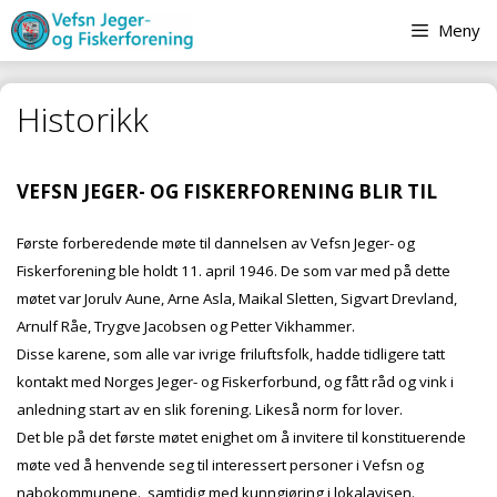
Hopp
Meny
til
innhold
Historikk
VEFSN JEGER- OG FISKERFORENING BLIR TIL
Første forberedende møte til dannelsen av Vefsn Jeger- og
Fiskerforening ble holdt 11. april 1946. De som var med på dette
møtet var Jorulv Aune, Arne Asla, Maikal Sletten, Sigvart Drevland,
Arnulf Råe, Trygve Jacobsen og Petter Vikhammer.
Disse karene, som alle var ivrige friluftsfolk, hadde tidligere tatt
kontakt med Norges Jeger- og Fiskerforbund, og fått råd og vink i
anledning start av en slik forening. Likeså norm for lover.
Det ble på det første møtet enighet om å invitere til konstituerende
møte ved å henvende seg til interessert personer i Vefsn og
nabokommunene., samtidig med kunngjøring i lokalavisen.