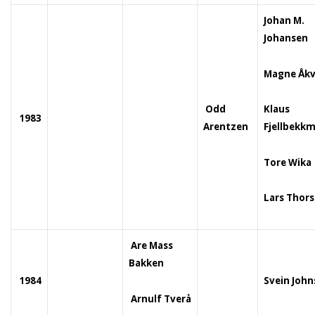
Johan M.
Johansen
Magne Åkv
Odd
Klaus
1983
Arentzen
Fjellbekk
Tore Wika
Lars Thor
Are Mass
Bakken
1984
Svein Joh
Arnulf Tverå