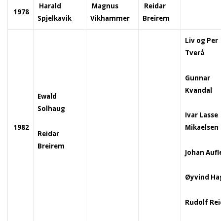
Harald
Magnus
Reidar
1978
Spjelkavik
Vikhammer
Breirem
Liv og Per
Tverå
Gunnar
Kvandal
Ewald
Solhaug
Ivar Lasse
1982
Mikaelsen
Reidar
Breirem
Johan Aufl
Øyvind Ha
Rudolf Re