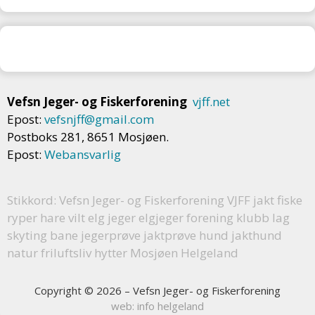
Vefsn Jeger- og Fiskerforening
vjff.net
Epost:
vefsnjff@gmail.com
Postboks 281, 8651 Mosjøen.
Epost:
Webansvarlig
Stikkord: Vefsn Jeger- og Fiskerforening VJFF jakt fiske
ryper hare vilt elg jeger elgjeger forening klubb lag
skyting bane jegerprøve jaktprøve hund jakthund
natur friluftsliv hytter Mosjøen Helgeland
Copyright © 2026 – Vefsn Jeger- og Fiskerforening
web: info helgeland