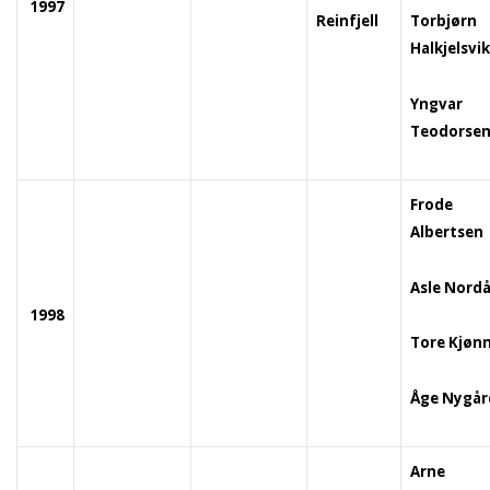
1997
Reinfjell
Torbjørn
Halkjelsvik
Yngvar
Teodorse
Frode
Albertsen
Asle Nord
1998
Tore Kjøn
Åge Nygår
Arne