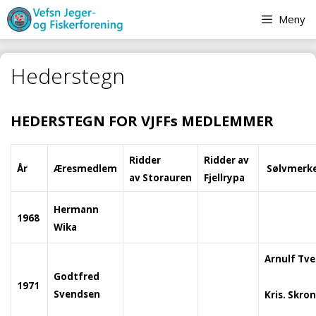
Hopp
Meny
til
innhold
Hederstegn
HEDERSTEGN FOR VJFFs MEDLEMMER
Ridder
Ridder av
År
Æresmedlem
Sølvmerk
av
Storauren
Fjellrypa
Hermann
1968
Wika
Arnulf Tv
Godtfred
1971
Svendsen
Kris. Skro