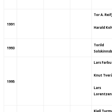
Tor A. Reifj
1991
Harald Ko
Torild
1993
Solskinns
Lars Farbu
Knut Tver
1995
Lars
Lorentzen
Kjell Turm