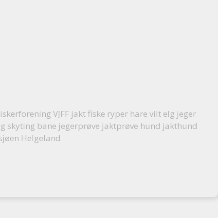
iskerforening VJFF jakt fiske ryper hare vilt elg jeger
ag skyting bane jegerprøve jaktprøve hund jakthund
osjøen Helgeland