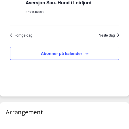
Aversjon Sau- Hund i Leirfjord
V
n
i
Kr300-Kr500
t
e
e
w
r
s
Forrige dag
Neste dag
N
S
a
e
v
Abonner på kalender
a
i
r
g
a
c
t
h
i
a
o
n
n
d
Arrangement
V
i