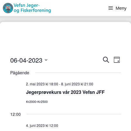
Hopp
Meny
til
innhold
A
A
06-04-2023
S
D
r
ø
r
V
a
r
k
Pågående
e
r
g
a
l
a
2. mai 2023 kl 18:00
-
8. juni 2023 kl 21:00
n
g
Jegerprøvekurs vår 2023 Vefsn JFF
n
g
d
e
g
Kr2000-Kr2500
a
m
e
t
e
12:00
o
m
n
4. juni 2023 kl 12:00
.
e
t