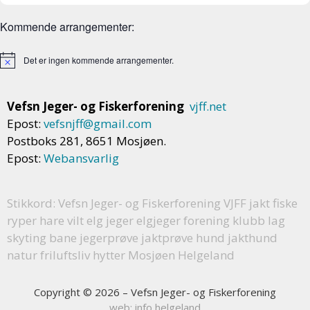
e
Kommende arrangementer:
w
s
Det er ingen kommende arrangementer.
N
a
Vefsn Jeger- og Fiskerforening
vjff.net
v
Epost:
vefsnjff@gmail.com
i
Postboks 281, 8651 Mosjøen.
Epost:
Webansvarlig
g
a
t
Stikkord: Vefsn Jeger- og Fiskerforening VJFF jakt fiske
ryper hare vilt elg jeger elgjeger forening klubb lag
i
skyting bane jegerprøve jaktprøve hund jakthund
o
natur friluftsliv hytter Mosjøen Helgeland
n
Copyright © 2026 – Vefsn Jeger- og Fiskerforening
web: info helgeland