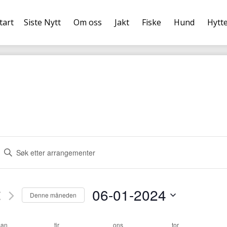
tart
Siste Nytt
Om oss
Jakt
Fiske
Hund
Hytt
A
r
r
a
06-01-2024
Denne måneden
n
V
g
e
n
an
tir
ons
tor