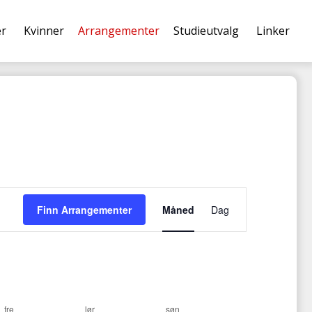
er
Kvinner
Arrangementer
Studieutvalg
Linker
A
Finn Arrangementer
Måned
r
Dag
r
a
n
g
e
fre
lør
søn