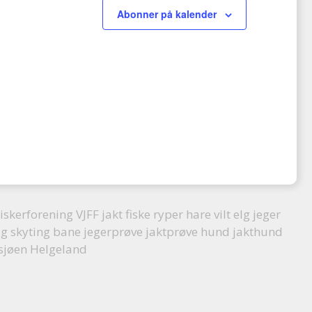
g
g
g
t
t
Abonner på kalender
t
e
e
e
e
e
e
m
m
m
r
r
r
e
e
e
,
,
,
n
n
n
t
t
t
e
e
e
r
r
r
,
,
,
iskerforening VJFF jakt fiske ryper hare vilt elg jeger
ag skyting bane jegerprøve jaktprøve hund jakthund
osjøen Helgeland