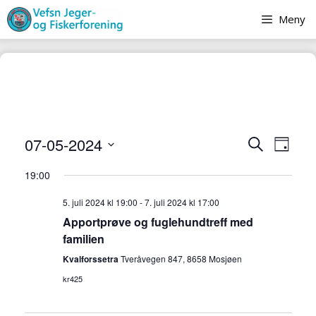
Hopp
Meny
til
innhold
A
A
07-05-2024
S
D
r
ø
r
V
a
r
k
19:00
e
r
g
a
l
a
5. juli 2024 kl 19:00
-
7. juli 2024 kl 17:00
n
g
Apportprøve og fuglehundtreff med
n
g
d
familien
e
g
a
m
Kvalforssetra
Tveråvegen 847, 8658 Mosjøen
e
t
e
kr425
o
m
n
.
e
t